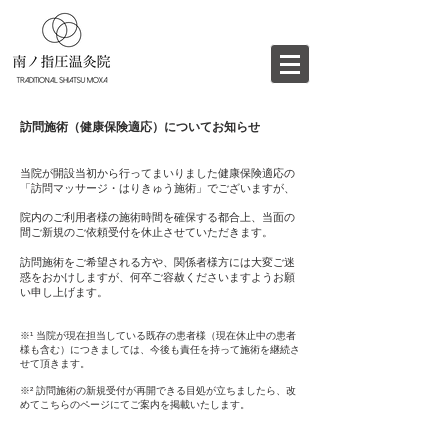
訪問施術（健康保険適応）についてお知らせ
当院が開設当初から行ってまいりました健康保険適応の
「訪問マッサージ・はりきゅう施術」でございますが、
院内のご利用者様の施術時間を確保する都合上、当面の
間ご新規のご依頼受付を休止させていただきます。
訪問施術をご希望される方や、関係者様方には大変ご迷
惑をおかけしますが、何卒ご容赦くださいますようお願
い申し上げます。
※¹ 当院が現在担当している既存の患者様
（現在休止中の患者
様も含む）
につきましては、今後も責任を持って施術を継続さ
せて頂きます。
※² 訪問施術の新規受付が再開できる目処が立ちましたら、改
めてこちらのページにてご案内を掲載いたします。