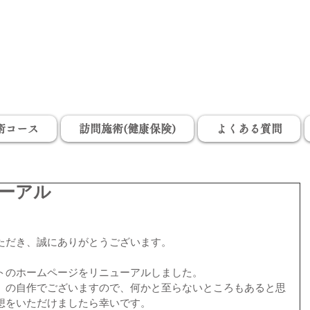
山梨県甲府市の小瀬スポーツ公園の近くで、指圧、マッサージ、鍼灸、温灸、お灸、びわ
の葉灸、訪問マッサージ・はりきゅうを行っている治療院「南ノ指圧温灸院」旧指圧鍼灸
院フォレストです。肩こり、首こり、頭痛、腰痛、眼精疲労、神経痛、坐骨神経痛
術コース
訪問施術(健康保険)
よくある質問
ーアル
ただき、誠にありがとうございます。
トのホームページをリニューアルしました。
）の自作でございますので、何かと至らないところもあると思
想をいただけましたら幸いです。