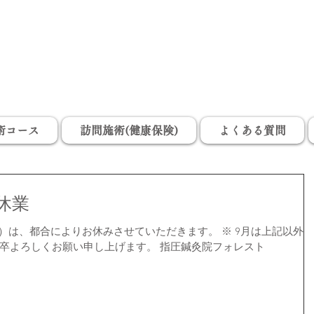
山梨県甲府市の小瀬スポーツ公園の近くで、指圧、マッサージ、鍼灸、温灸、お灸、びわ
の葉灸、訪問マッサージ・はりきゅうを行っている治療院「南ノ指圧温灸院」旧指圧鍼灸
院フォレストです。肩こり、首こり、頭痛、腰痛、眼精疲労、神経痛、坐骨神経痛
術コース
訪問施術(健康保険)
よくある質問
時休業
曜）は、都合によりお休みさせていただきます。 ※ 9月は上記以外の
卒よろしくお願い申し上げます。 指圧鍼灸院フォレスト