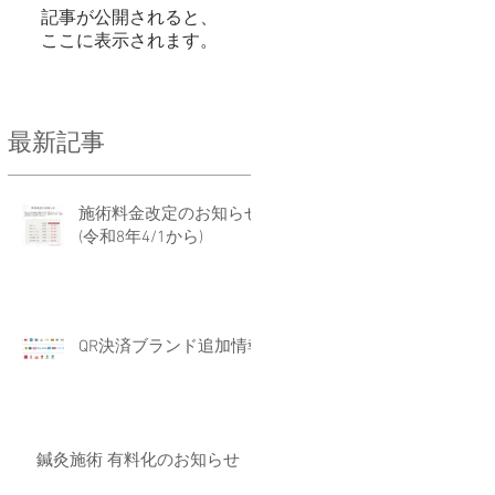
記事が公開されると、
ここに表示されます。
最新記事
指
の
施術料金改定のお知らせ
た
(令和8年4/1から)
QR決済ブランド追加情報
鍼灸施術 有料化のお知らせ